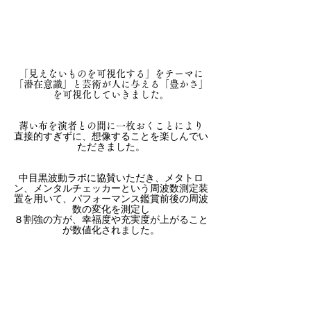
「​見えないものを可視化する」をテーマに
「潜在意識」と芸術が人に与える「豊かさ」
を可視化していきました。
薄い布を演者との間に一枚おくことにより
直接的すぎずに、想像することを楽しんでい
ただきました。
中目黒波動ラボに協賛いただき、メタトロ
ン、メンタルチェッカーという周波数測定装
置を用いて、パフォーマンス鑑賞前後の周波
数の変化を測定し
８割強の方が、幸福度や充実度が上がること
が数値化されました。