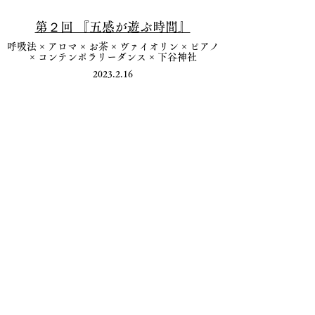
​第２回 『五感が遊ぶ時間』
呼吸法 × ​アロマ × お茶 × ヴァイオリン × ピアノ
× コンテンポラリーダンス × 下谷神社
2023.2.16
下谷神社という神聖な場所にある会館で行い
ました。
畳の上で、呼吸法を一緒に行いアロマの香り
やお茶を味わいながら
​自由に座ったり、立ったり、寝転んだりしな
がら鑑賞いただきました。