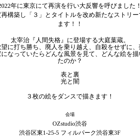
2022年に東京に
て再演を行い大反響を呼びました
度再構築し「３」とタイトルを改め新たなストリー
ます！！
太宰治『人間失格』に登場する大庭葉蔵。
欲望に打ち勝ち、廃人を乗り越え、自殺をせずに、
家になっていたらどんな風景を見て、どんな絵を描
たのか？
表と裏
​光と闇
３枚の絵をダンスで描きます！
会場
OZstudio渋谷
渋谷区東1-25-5 フィルパーク渋谷東3F