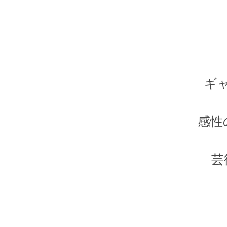
ギ
感性
芸