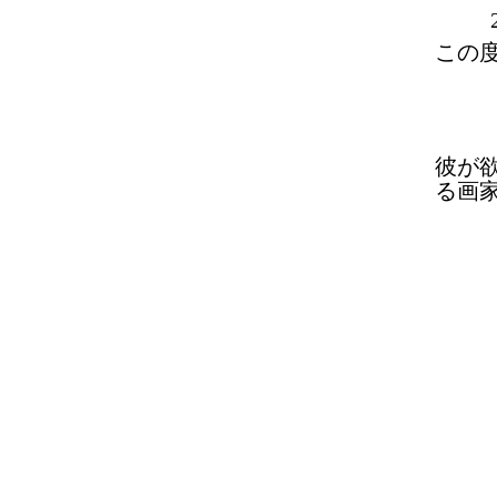
この
彼が
る画