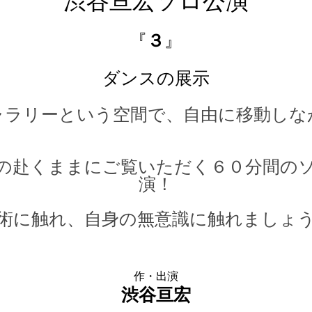
渋谷亘宏
ソロ公演
『
３
』
ダンスの展示
ャラリーという空間で、自由に移動しな
の赴くままにご覧いただく６０分間の
演！
術に触れ、自身の無意識に触れましょ
作・出演
渋谷亘宏